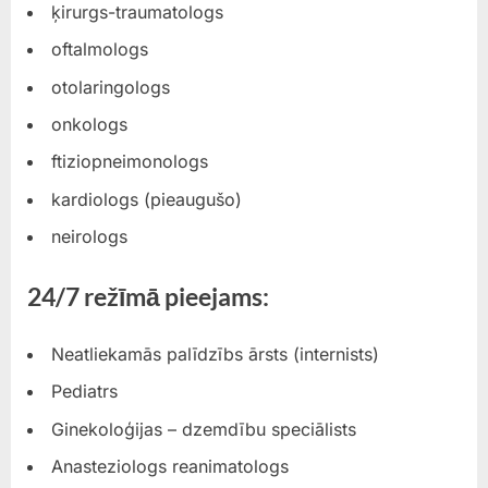
ķirurgs-traumatologs
oftalmologs
otolaringologs
onkologs
ftiziopneimonologs
kardiologs (pieaugušo)
neirologs
24/7 režīmā pieejams:
Neatliekamās palīdzībs ārsts (internists)
Pediatrs
Ginekoloģijas – dzemdību speciālists
Anasteziologs reanimatologs