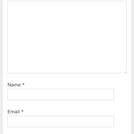
o
t
s
:
t
:
Name
*
Email
*