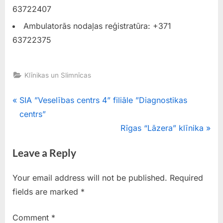
63722407
Ambulatorās nodaļas reģistratūra: +371
63722375
Klīnikas un Slimnīcas
Post
P
SIA ”Veselības centrs 4” filiāle ”Diagnostikas
r
centrs”
navigation
e
N
Rīgas “Lāzera” klīnika
v
e
Leave a Reply
i
x
o
t
Your email address will not be published.
Required
u
P
fields are marked
*
s
o
P
s
Comment
*