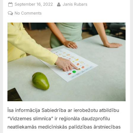
Posted
By
September 16, 2022
Janis Rubars
on
on
No Comments
Vidzemes
slimnīca
Īsa informācija Sabiedrība ar ierobežotu atbildību
“Vidzemes slimnīca” ir reģionāla daudzprofilu
neatliekamās medicīniskās palīdzības ārstniecības