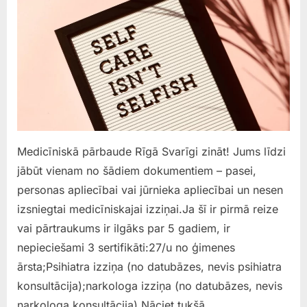
Medicīniskā pārbaude Rīgā Svarīgi zināt! Jums līdzi
jābūt vienam no šādiem dokumentiem – pasei,
personas apliecībai vai jūrnieka apliecībai un nesen
izsniegtai medicīniskajai izziņai.Ja šī ir pirmā reize
vai pārtraukums ir ilgāks par 5 gadiem, ir
nepieciešami 3 sertifikāti:27/u no ģimenes
ārsta;Psihiatra izziņa (no datubāzes, nevis psihiatra
konsultācija);narkologa izziņa (no datubāzes, nevis
narkologa konsultācija).Nāciet tukšā…