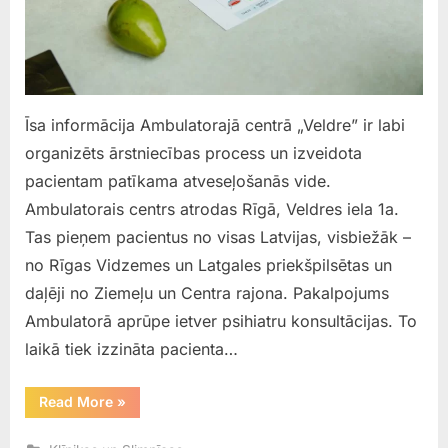
Īsa informācija Ambulatorajā centrā „Veldre” ir labi
organizēts ārstniecības process un izveidota
pacientam patīkama atveseļošanās vide.
Ambulatorais centrs atrodas Rīgā, Veldres iela 1a.
Tas pieņem pacientus no visas Latvijas, visbiežāk –
no Rīgas Vidzemes un Latgales priekšpilsētas un
daļēji no Ziemeļu un Centra rajona. Pakalpojums
Ambulatorā aprūpe ietver psihiatru konsultācijas. To
laikā tiek izzināta pacienta…
“Ambulatorais
Read More
»
centrs
„Veldre””