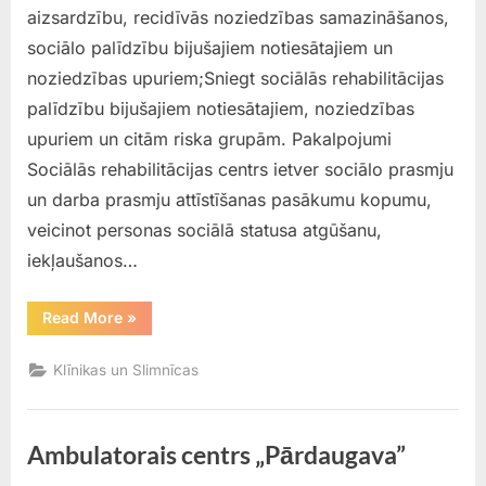
aizsardzību, recidīvās noziedzības samazināšanos,
sociālo palīdzību bijušajiem notiesātajiem un
noziedzības upuriem;Sniegt sociālās rehabilitācijas
palīdzību bijušajiem notiesātajiem, noziedzības
upuriem un citām riska grupām. Pakalpojumi
Sociālās rehabilitācijas centrs ietver sociālo prasmju
un darba prasmju attīstīšanas pasākumu kopumu,
veicinot personas sociālā statusa atgūšanu,
iekļaušanos…
“SOCIĀLĀS
Read More
»
REHABILITĀCIJAS
CENTRS”
Klīnikas un Slimnīcas
Ambulatorais centrs „Pārdaugava”