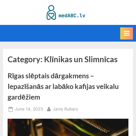
Skip
to
M
content
e
d
A
B
Category:
Klīnikas un Slimnīcas
C
k
Rīgas slēptais dārgakmens –
a
t
Iepazīšanās ar labāko kafijas veikalu
a
gardēžiem
l
Posted
By
o
June 14, 2023
Janis Rubars
on
g
s