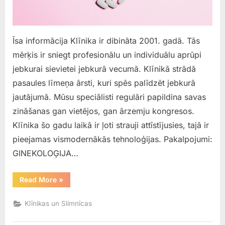
Īsa informācija Klīnika ir dibināta 2001. gadā. Tās
mērķis ir sniegt profesionālu un individuālu aprūpi
jebkurai sievietei jebkurā vecumā. Klīnikā strādā
pasaules līmeņa ārsti, kuri spēs palīdzēt jebkurā
jautājumā. Mūsu speciālisti regulāri papildina savas
zināšanas gan vietējos, gan ārzemju kongresos.
Klīnika šo gadu laikā ir ļoti strauji attīstījusies, tajā ir
pieejamas vismodernākās tehnoloģijas. Pakalpojumi:
GINEKOLOĢIJA…
““Matules
Read More
»
un
Melkas
”
Klīnikas un Slimnīcas
Ginekologijas
klinika”