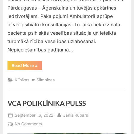
Pārdaugavas – Āgenskalna un tuvējās apkārtnes
iedzīvotājiem. Pakalpojumi Ambulatorā aprūpe
ietver psihiatru konsultācijas. To laikā tiek izzināta
pacienta psihiskās veselības situācija un ieteikta
turpmākā rīcība veselības uzlabošanai.
Nepieciešamības gadījumā…
“Ambulatorais
Read More
»
centrs
„Pārdaugava””
Klīnikas un Slimnīcas
VCA POLIKLĪNIKA PULSS
Posted
By
September 16, 2022
Janis Rubars
on
on
No Comments
VCA