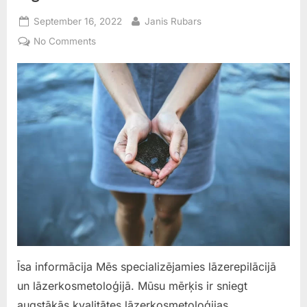
Posted
By
September 16, 2022
Janis Rubars
on
on
No Comments
Rīgas
“Lāzera”
klīnika
Īsa informācija Mēs specializējamies lāzerepilācijā
un lāzerkosmetoloģijā. Mūsu mērķis ir sniegt
augstākās kvalitātes lāzerkosmetoloģijas