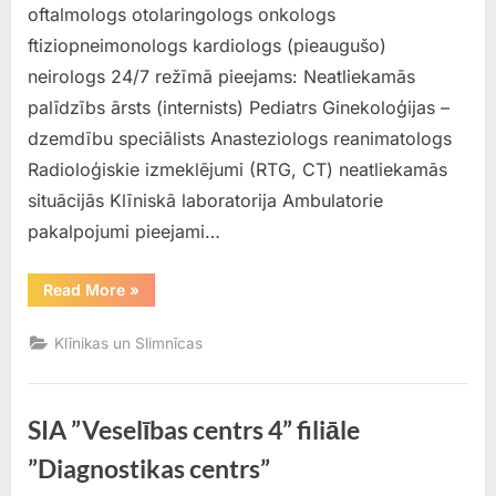
oftalmologs otolaringologs onkologs
ftiziopneimonologs kardiologs (pieaugušo)
neirologs 24/7 režīmā pieejams: Neatliekamās
palīdzībs ārsts (internists) Pediatrs Ginekoloģijas –
dzemdību speciālists Anasteziologs reanimatologs
Radioloģiskie izmeklējumi (RTG, CT) neatliekamās
situācijās Klīniskā laboratorija Ambulatorie
pakalpojumi pieejami…
“Dobeles
Read More
»
un
apkārtnes
slimnīca”
Klīnikas un Slimnīcas
SIA ”Veselības centrs 4” filiāle
”Diagnostikas centrs”