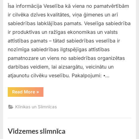
Īsa informācija Veselība kā viena no pamatvērtībām
ir cilvēka dzīves kvalitātes, viņa ģimenes un arī
sabiedrības labklājības pamats. Veselīga sabiedrība
ir produktīvas un ražīgas ekonomikas un valsts
attīstības pamats – tātad sabiedrības veselība ir
nozīmīga sabiedrības ilgtspējīgas attīstības
pamatnozare un viens no sabiedrības organizētas
darbības veidiem, lai aizsargātu, veicinātu un
atjaunotu cilvēku veselību. Pakalpojumi: ⦁…
“VECLIEPĀJAS
Read More
»
PRIMĀRĀS
VESELĪBAS
APRŪPES
Klīnikas un Slimnīcas
CENTRS”
Vidzemes slimnīca