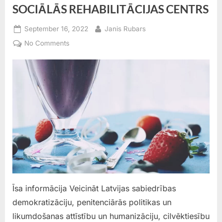
SOCIĀLĀS REHABILITĀCIJAS CENTRS
Posted
By
September 16, 2022
Janis Rubars
on
on
No Comments
SOCIĀLĀS
REHABILITĀCIJAS
CENTRS
Īsa informācija Veicināt Latvijas sabiedrības
demokratizāciju, penitenciārās politikas un
likumdošanas attīstību un humanizāciju, cilvēktiesību