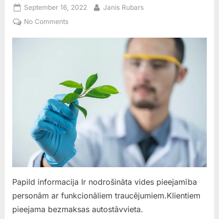
Posted
By
September 16, 2022
Janis Rubars
on
on
No Comments
SIA
”Veselības
centrs
4”
filiāle
”Diagnostikas
centrs”
Papild informacija Ir nodrošināta vides pieejamība
personām ar funkcionāliem traucējumiem.Klientiem
pieejama bezmaksas autostāvvieta.