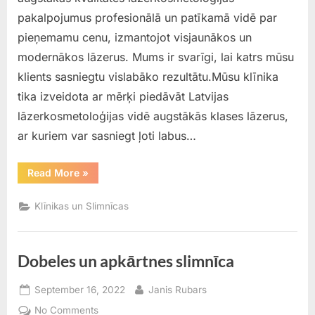
pakalpojumus profesionālā un patīkamā vidē par
pieņemamu cenu, izmantojot visjaunākos un
modernākos lāzerus. Mums ir svarīgi, lai katrs mūsu
klients sasniegtu vislabāko rezultātu.Mūsu klīnika
tika izveidota ar mērķi piedāvāt Latvijas
lāzerkosmetoloģijas vidē augstākās klases lāzerus,
ar kuriem var sasniegt ļoti labus…
“Rīgas
Read More
»
“Lāzera”
klīnika”
Klīnikas un Slimnīcas
Dobeles un apkārtnes slimnīca
Posted
By
September 16, 2022
Janis Rubars
on
on
No Comments