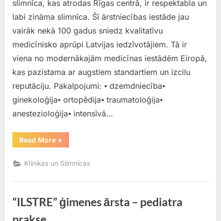
slimnīca, kas atrodas Rīgas centrā, ir respektabla un
labi zināma slimnīca. Šī ārstniecības iestāde jau
vairāk nekā 100 gadus sniedz kvalitatīvu
medicīnisko aprūpi Latvijas iedzīvotājiem. Tā ir
viena no modernākajām medicīnas iestādēm Eiropā,
kas pazīstama ar augstiem standartiem un izcilu
reputāciju. Pakalpojumi: ⦁ dzemdniecība⦁
ginekoloģija⦁ ortopēdija⦁ traumatoloģija⦁
anestezioloģija⦁ intensīvā…
“Paula
Read More
»
Stradiņa
klīniskā
universitātes
Klīnikas un Slimnīcas
slimnīca”
“ILSTRE” ģimenes ārsta – pediatra
prakse