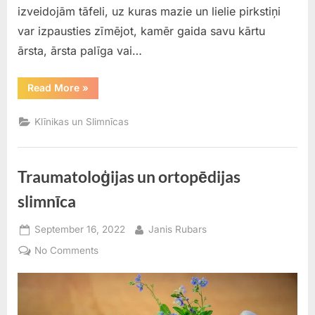
izveidojām tāfeli, uz kuras mazie un lielie pirkstiņi
var izpausties zīmējot, kamēr gaida savu kārtu
ārsta, ārsta palīga vai…
““ILSTRE”
Read More
»
ģimenes
ārsta
–
Klīnikas un Slimnīcas
pediatra
prakse”
Traumatoloģijas un ortopēdijas
slimnīca
Posted
By
September 16, 2022
Janis Rubars
on
on
No Comments
Traumatoloģijas
un
ortopēdijas
slimnīca