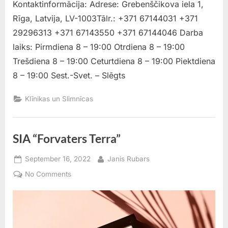
Kontaktinformācija: Adrese: Grebenščikova iela 1,
Rīga, Latvija, LV-1003Tālr.: +371 67144031 +371
29296313 +371 67143550 +371 67144046 Darba
laiks: Pirmdiena 8 – 19:00 Otrdiena 8 – 19:00
Trešdiena 8 – 19:00 Ceturtdiena 8 – 19:00 Piektdiena
8 – 19:00 Sest.-Svet. – Slēgts
Klīnikas un Slimnīcas
SIA “Forvaters Terra”
Posted
By
September 16, 2022
Janis Rubars
on
on
No Comments
SIA
“Forvaters
Terra”