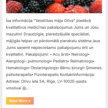
Īsa informācija “Veselības māja Olīva” piedāvā
kvalitatīvus medicīnas pakalpojumus Jums un Jūsu
mazulim! Draudzīgie, pieredzējušie speciālisti,
mājīgās telpas un pārdomātā pierakstu sistēma ļaus
Jums saņemt nepieciešamo pakalpojumu ērti un
kvalitatīvi.​ Pakalpojumi: ⦁ Acu ārsti⦁ Neirologi⦁
Alergologi- pulmonologi⦁ Pediatrs⦁ Reimatologs⦁
Hematologs​⦁ Otolaringologs⦁ Bērnu ķirurgi⦁ Ģimenes
psihoterapeits⦁ Fizioterapeits Kontaktinformācija:
Adrese: Olīvu iela 5A, Rīga​, LV-1002E-pasts:
vmolivai @…
“Veselibas
Read More
»
maja
“Oliva””