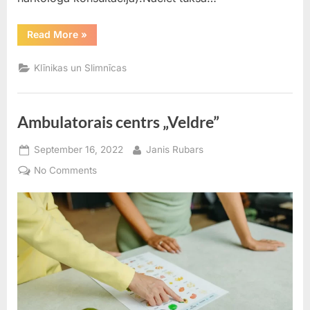
“SIA
Read More
»
“Forvaters
Terra””
Klīnikas un Slimnīcas
Ambulatorais centrs „Veldre”
Posted
By
September 16, 2022
Janis Rubars
on
on
No Comments
Ambulatorais
centrs
„Veldre”