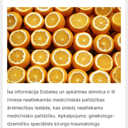
Dobeles
un
apkārtnes
slimnīca
Īsa informācija Dobeles un apkārtnes slimnīca ir III
līmeņa neatliekamās medicīniskās palīdzības
ārstniecības iestāde, kas sniedz neatliekamo
medicīnisko palīdzību. Apkalpojums: ginekologs-
dzemdību speciālists ķirurgs-traumatologs