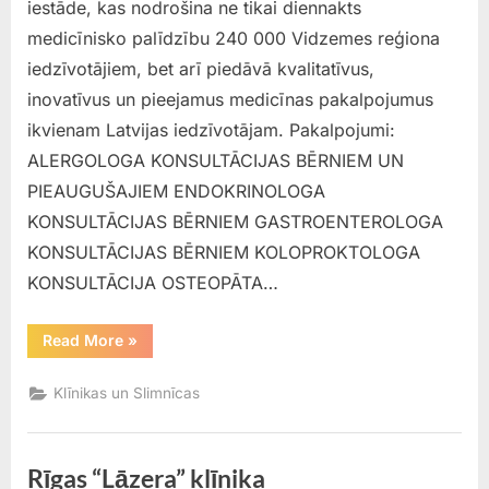
iestāde, kas nodrošina ne tikai diennakts
medicīnisko palīdzību 240 000 Vidzemes reģiona
iedzīvotājiem, bet arī piedāvā kvalitatīvus,
inovatīvus un pieejamus medicīnas pakalpojumus
ikvienam Latvijas iedzīvotājam. Pakalpojumi:
ALERGOLOGA KONSULTĀCIJAS BĒRNIEM UN
PIEAUGUŠAJIEM ENDOKRINOLOGA
KONSULTĀCIJAS BĒRNIEM GASTROENTEROLOGA
KONSULTĀCIJAS BĒRNIEM KOLOPROKTOLOGA
KONSULTĀCIJA OSTEOPĀTA…
“Vidzemes
Read More
»
slimnīca”
Klīnikas un Slimnīcas
Rīgas “Lāzera” klīnika