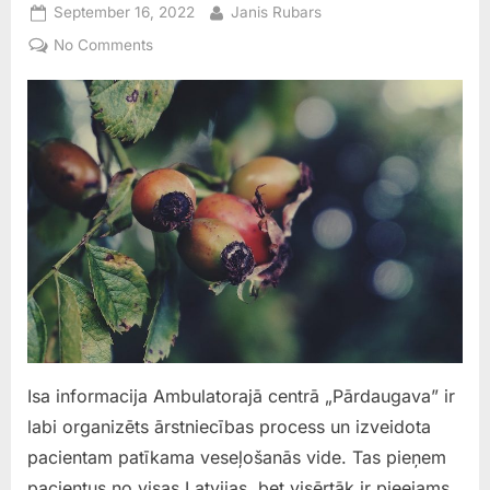
Posted
By
September 16, 2022
Janis Rubars
on
on
No Comments
Ambulatorais
centrs
„Pārdaugava”
Isa informacija Ambulatorajā centrā „Pārdaugava” ir
labi organizēts ārstniecības process un izveidota
pacientam patīkama veseļošanās vide. Tas pieņem
pacientus no visas Latvijas, bet visērtāk ir pieejams