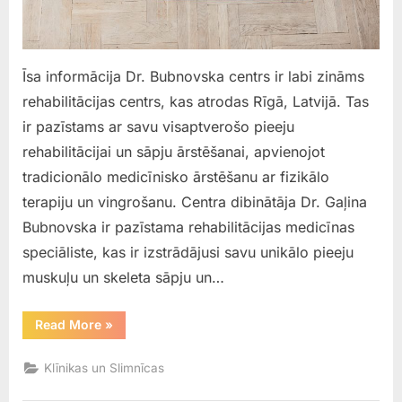
Īsa informācija Dr. Bubnovska centrs ir labi zināms
rehabilitācijas centrs, kas atrodas Rīgā, Latvijā. Tas
ir pazīstams ar savu visaptverošo pieeju
rehabilitācijai un sāpju ārstēšanai, apvienojot
tradicionālo medicīnisko ārstēšanu ar fizikālo
terapiju un vingrošanu. Centra dibinātāja Dr. Gaļina
Bubnovska ir pazīstama rehabilitācijas medicīnas
speciāliste, kas ir izstrādājusi savu unikālo pieeju
muskuļu un skeleta sāpju un…
“Dr.
Read More
»
Bubnovska
centrs”
Klīnikas un Slimnīcas