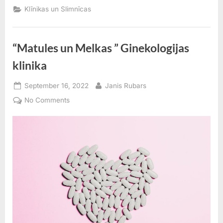
Klīnikas un Slimnīcas
“Matules un Melkas ” Ginekologijas
klinika
Posted
By
September 16, 2022
Janis Rubars
on
on
No Comments
“Matules
un
Melkas
”
Ginekologijas
klinika