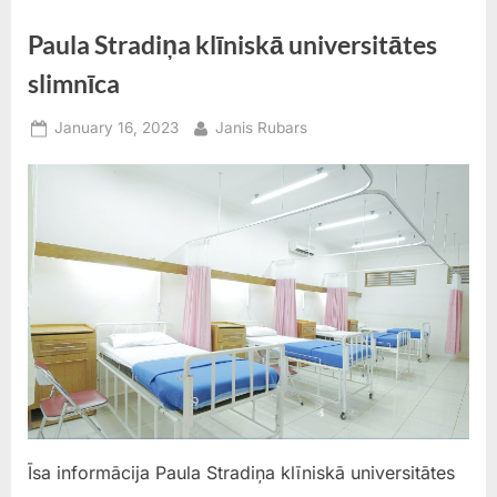
Paula Stradiņa klīniskā universitātes
slimnīca
Posted
By
January 16, 2023
Janis Rubars
on
Īsa informācija Paula Stradiņa klīniskā universitātes