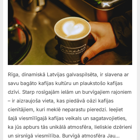
Rīga, dinamiskā Latvijas galvaspilsēta, ir slavena ar
savu bagāto kafijas kultūru un plaukstošo kafijas
dzīvi. Starp rosīgajām ielām un burvīgajiem rajoniem
– ir aizraujoša vieta, kas piedāvā oāzi kafijas
cienītājiem, kuri meklē neparastu pieredzi. Ieejiet
šajā viesmīlīgajā kafijas veikals un sagatavojieties,
ka jūs apburs tās unikālā atmosfēra, lieliskie dzērieni
un sirsnīgā viesmīlība. Burvīgā atmosfēra Jau…