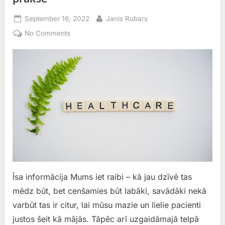
Posted
By
September 16, 2022
Janis Rubars
on
on
No Comments
“ILSTRE”
ģimenes
ārsta
–
pediatra
prakse
Īsa informācija Mums iet raibi – kā jau dzīvē tas
mēdz būt, bet cenšamies būt labāki, savādāki nekā
varbūt tas ir citur, lai mūsu mazie un lielie pacienti
justos šeit kā mājās. Tāpēc arī uzgaidāmajā telpā