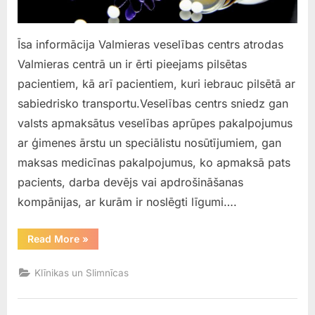
Īsa informācija Valmieras veselības centrs atrodas
Valmieras centrā un ir ērti pieejams pilsētas
pacientiem, kā arī pacientiem, kuri iebrauc pilsētā ar
sabiedrisko transportu.Veselības centrs sniedz gan
valsts apmaksātus veselības aprūpes pakalpojumus
ar ģimenes ārstu un speciālistu nosūtījumiem, gan
maksas medicīnas pakalpojumus, ko apmaksā pats
pacients, darba devējs vai apdrošināšanas
kompānijas, ar kurām ir noslēgti līgumi….
“Valmieras
Read More
»
Veselības
Centrs”
Klīnikas un Slimnīcas