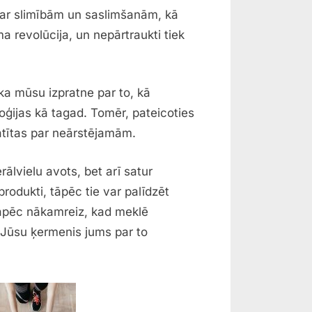
s ar slimībām un saslimšanām, kā
a revolūcija, un nepārtraukti tiek
ka mūsu izpratne par to, kā
oģijas kā tagad. Tomēr, pateicoties
atītas par neārstējamām.
rālvielu avots, bet arī satur
rodukti, tāpēc tie var palīdzēt
 Tāpēc nākamreiz, kad meklē
. Jūsu ķermenis jums par to