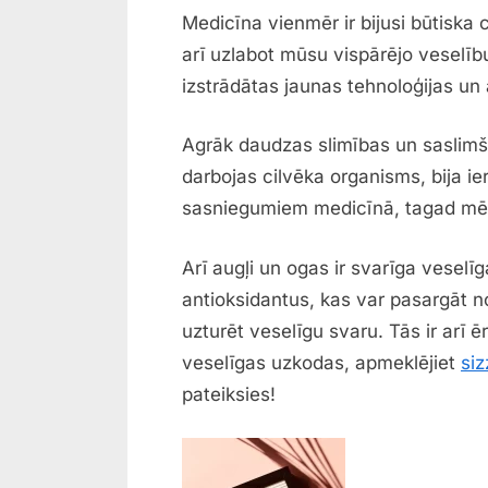
Medicīna vienmēr ir bijusi būtiska
arī uzlabot mūsu vispārējo veselību
izstrādātas jaunas tehnoloģijas u
Agrāk daudzas slimības un saslimša
darbojas cilvēka organisms, bija i
sasniegumiem medicīnā, tagad mēs 
Arī augļi un ogas ir svarīga veselīg
antioksidantus, kas var pasargāt no
uzturēt veselīgu svaru. Tās ir arī
veselīgas uzkodas, apmeklējiet
siz
pateiksies!