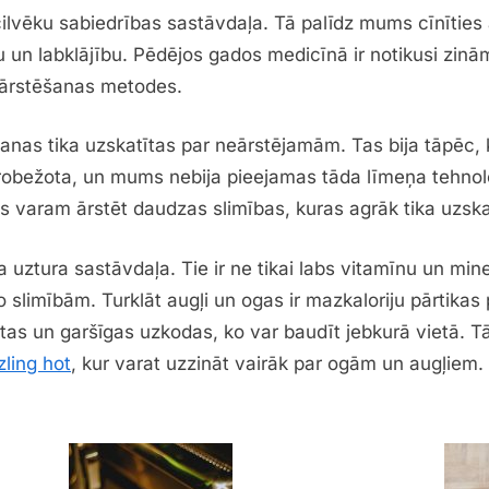
 cilvēku sabiedrības sastāvdaļa. Tā palīdz mums cīnītie
 un labklājību. Pēdējos gados medicīnā ir notikusi zinām
n ārstēšanas metodes.
nas tika uzskatītas par neārstējamām. Tas bija tāpēc, 
erobežota, un mums nebija pieejamas tāda līmeņa tehnol
varam ārstēt daudzas slimības, kuras agrāk tika uzsk
a uztura sastāvdaļa. Tie ir ne tikai labs vitamīnu un mine
 slimībām. Turklāt augļi un ogas ir mazkaloriju pārtikas p
 ērtas un garšīgas uzkodas, ko var baudīt jebkurā vietā.
zling hot
, kur varat uzzināt vairāk par ogām un augļiem