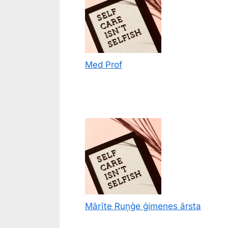
Med Prof
Mārīte Ruņģe ģimenes ārsta