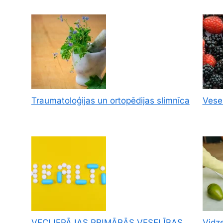
Traumatoloģijas un ortopēdijas slimnīca
Vesel
s
VECLIEPĀJAS PRIMĀRĀS VESELĪBAS
Vidz