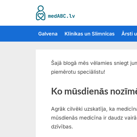
Skip
to
M
content
e
Galvena
Klīnikas un Slimnīcas
Ārsti 
d
A
B
C
Šajā blogā mēs vēlamies sniegt jum
k
piemērotu speciālistu!
a
Ko mūsdienās nozīm
t
a
l
Agrāk cilvēki uzskatīja, ka medicīn
o
mūsdienās medicīna ir daudz vairāk 
g
dzīvības.
s