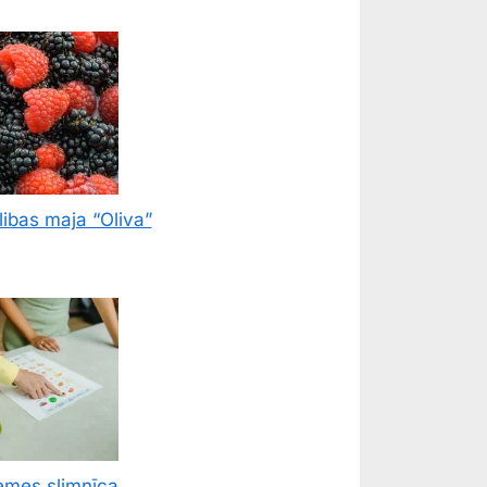
ibas maja “Oliva”
emes slimnīca