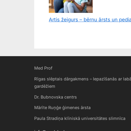
Artis žeigurs – bērnu ārsts un pedi
Med Prof
Rīgas slēptais dārgakmens – Iepazīšanās ar labā
gardēžiem
Dr. Bubnovska centrs
Mārīte Ruņģe ģimenes ārsta
Paula Stradiņa klīniskā universitātes slimnīca