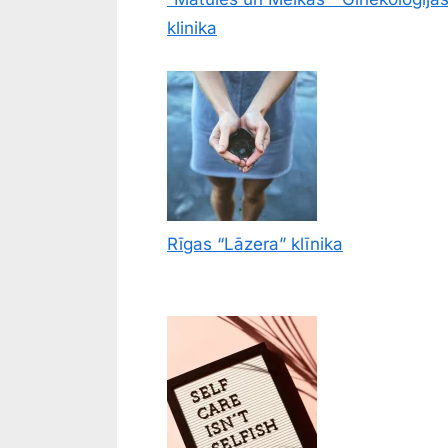
klinika
Rīgas “Lāzera” klīnika