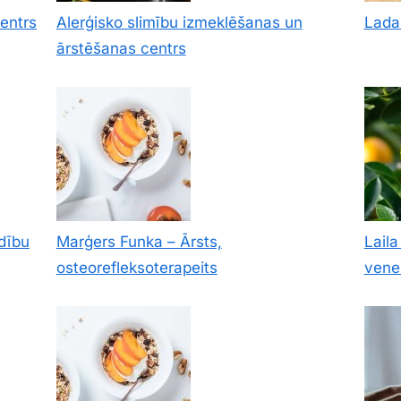
centrs
Alerģisko slimību izmeklēšanas un
Lada 
ārstēšanas centrs
dību
Marģers Funka – Ārsts,
Laila
osteorefleksoterapeits
vene