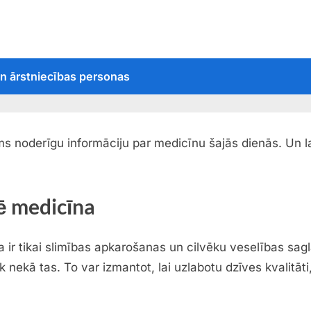
un ārstniecības personas
s noderīgu informāciju par medicīnu šajās dienās. Un lai
ē medicīna
a ir tikai slimības apkarošanas un cilvēku veselības sag
nekā tas. To var izmantot, lai uzlabotu dzīves kvalitāti