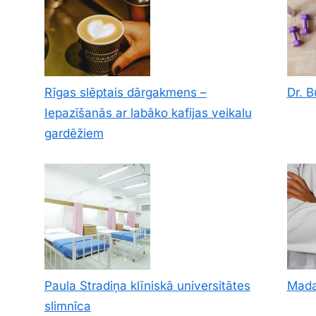
Rīgas slēptais dārgakmens –
Dr. 
Iepazīšanās ar labāko kafijas veikalu
gardēžiem
Paula Stradiņa klīniskā universitātes
Mada
slimnīca