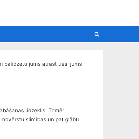
Toggle
search
form
 palīdzētu jums atrast tieši jums
labāšanas līdzeklis. Tomēr
, novērstu slimības un pat glābtu