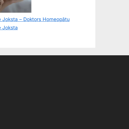
e Joksta – Doktors Homeopātu
e Joksta