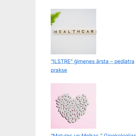
“ILSTRE” ģimenes ārsta – pediatra
prakse
“Matules un Melkas ” Ginekologija