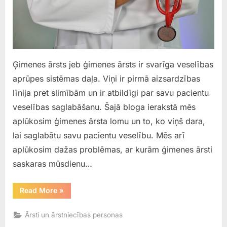
Ģimenes ārsts jeb ģimenes ārsts ir svarīga veselības
aprūpes sistēmas daļa. Viņi ir pirmā aizsardzības
līnija pret slimībām un ir atbildīgi par savu pacientu
veselības saglabāšanu. Šajā bloga ierakstā mēs
aplūkosim ģimenes ārsta lomu un to, ko viņš dara,
lai saglabātu savu pacientu veselību. Mēs arī
aplūkosim dažas problēmas, ar kurām ģimenes ārsti
saskaras mūsdienu…
“Madaras
Read More
»
Liepiņas
ģimenes
ārsta”
Ārsti un ārstniecības personas