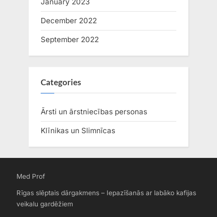
January 2023
December 2022
September 2022
Categories
Ārsti un ārstniecības personas
Klīnikas un Slimnīcas
Med Prof
Rīgas slēptais dārgakmens – Iepazīšanās ar labāko kafijas
veikalu gardēžiem