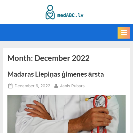
Skip
to
M
content
e
d
A
B
Month:
December 2022
C
k
Madaras Liepiņas ģimenes ārsta
a
t
Posted
By
December 6, 2022
Janis Rubars
a
on
l
o
g
s